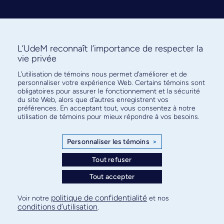
L’UdeM reconnaît l’importance de respecter la
vie privée
L’utilisation de témoins nous permet d’améliorer et de
Abonnez-vous à notre infolettre
personnaliser votre expérience Web. Certains témoins sont
pour connaître l’actualité facultaire
obligatoires pour assurer le fonctionnement et la sécurité
du site Web, alors que d’autres enregistrent vos
préférences. En acceptant tout, vous consentez à notre
utilisation de témoins pour mieux répondre à vos besoins.
Personnaliser les témoins
>
S'ABONNER
Tout refuser
Tout accepter
© Faculté de médecine - Université de Montréal
politique de confidentialité
Voir notre
et nos
conditions d’utilisation
.
Plan de site
Confidentialité
Conditions d’utilisation
Paramètres des témoins