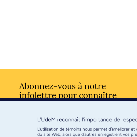
Abonnez-vous à notre
infolettre pour connaître
l’actualité facultaire
L’UdeM reconnaît l’importance de respect
S'ABONNE
L’utilisation de témoins nous permet d’améliorer et
du site Web, alors que d’autres enregistrent vos p