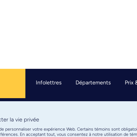
Infolettres
Départements
Prix 
er la vie privée
R
 de personnaliser votre expérience Web. Certains témoins sont obligato
références. En acceptant tout, vous consentez à notre utilisation de t