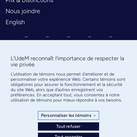
Prix & Distinctions
Nous joindre
English
L’UdeM reconnaît l’importance de respecter la
vie privée
L’utilisation de témoins nous permet d’améliorer et de
Abonnez-vous à notre infolettre
personnaliser votre expérience Web. Certains témoins sont
pour connaître l’actualité facultaire
obligatoires pour assurer le fonctionnement et la sécurité
du site Web, alors que d’autres enregistrent vos
préférences. En acceptant tout, vous consentez à notre
utilisation de témoins pour mieux répondre à vos besoins.
Personnaliser les témoins
>
S'ABONNER
Tout refuser
Tout accepter