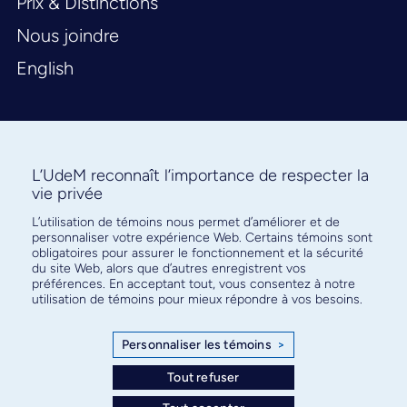
Prix & Distinctions
Nous joindre
English
L’UdeM reconnaît l’importance de respecter la
vie privée
L’utilisation de témoins nous permet d’améliorer et de
Abonnez-vous à notre infolettre
personnaliser votre expérience Web. Certains témoins sont
pour connaître l’actualité facultaire
obligatoires pour assurer le fonctionnement et la sécurité
du site Web, alors que d’autres enregistrent vos
préférences. En acceptant tout, vous consentez à notre
utilisation de témoins pour mieux répondre à vos besoins.
Personnaliser les témoins
>
S'ABONNER
Tout refuser