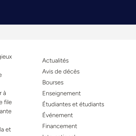
gieux
Actualités
Avis de décès
e
Bourses
r à
Enseignement
 file
Étudiantes et étudiants
rante
Événement
Financement
da et