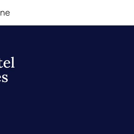
ine
tel
es