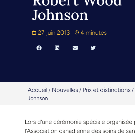
Robert Wood
Johnson
27 juin 2013
4 minutes
Accueil
Nouvelles
Prix et distinctions
/
/
/
Johnson
Lors d’une cérémonie spéciale organisée p
l’Association canadienne des soins de san