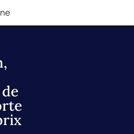
ine
n,
 de
orte
prix