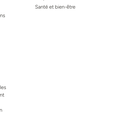
Santé et bien-être
ons
les
nt
un