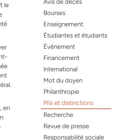
Avis de décès
t le
Bourses
e
nté
Enseignement
Étudiantes et étudiants
Événement
yer
nt-
Financement
née
International
ent
Mot du doyen
éral.
Philanthropie
Prix et distinctions
, en
Recherche
en
Revue de presse
e
Responsabilité sociale