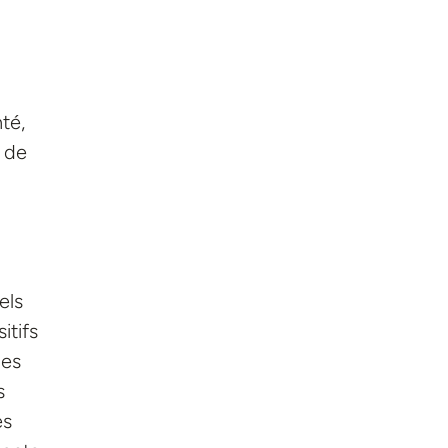
té,
s de
els
itifs
les
s
es