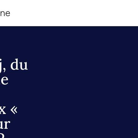
ine
j, du
de
x «
ur