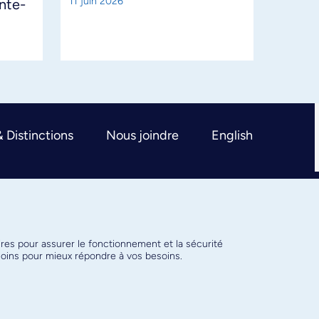
11 juin 2026
ante-
& Distinctions
Nous joindre
English
ires pour assurer le fonctionnement et la sécurité
émoins pour mieux répondre à vos besoins.
Conditions d’utilisation
Paramètres des témoins