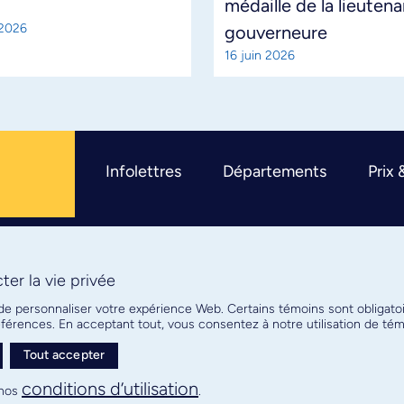
médaille de la lieuten
 2026
gouverneure
16 juin 2026
Infolettres
Départements
Prix 
er la vie privée
R
 de personnaliser votre expérience Web. Certains témoins sont obligato
références. En acceptant tout, vous consentez à notre utilisation de t
Tout accepter
Plan de site
Confidentialité
conditions d’utilisation
nos
.