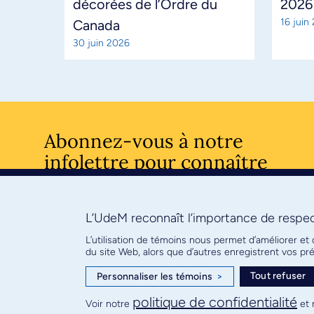
décorées de l’Ordre du
2026
16 juin
Canada
30 juin 2026
Abonnez-vous à notre
infolettre pour connaître
l’actualité facultaire
L’UdeM reconnaît l’importance de respect
S'ABONNE
L’utilisation de témoins nous permet d’améliorer et
du site Web, alors que d’autres enregistrent vos p
Tout refuser
Personnaliser les témoins
>
© Faculté de médecine - Université de Montréal
politique de confidentialité
Voir notre
et 