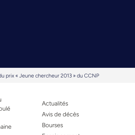
e du prix « Jeune chercheur 2013 » du CCNP
u
Actualités
oulé
Avis de décès
Bourses
maine