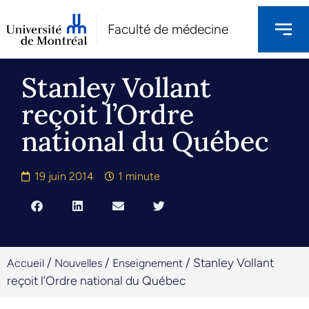
Faculté de médecine
Stanley Vollant
reçoit l’Ordre
national du Québec
19 juin 2014
1 minute
/
/
/
Stanley Vollant
Accueil
Nouvelles
Enseignement
reçoit l’Ordre national du Québec