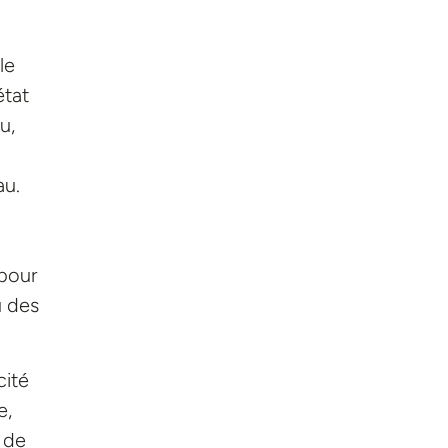
le
état
u,
au.
 pour
u des
cité
e,
t de