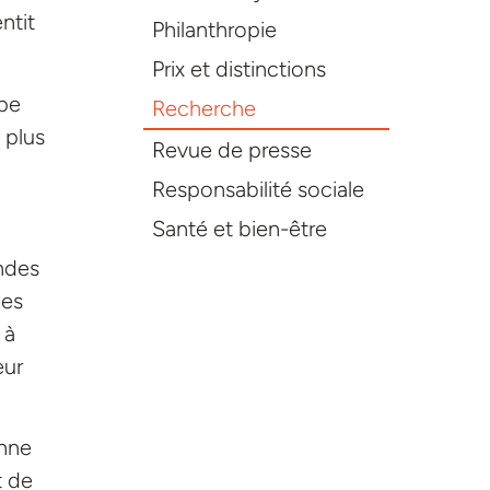
ntit
Philanthropie
Prix et distinctions
upe
Recherche
 plus
Revue de presse
Responsabilité sociale
Santé et bien-être
ndes
ées
 à
eur
onne
t de