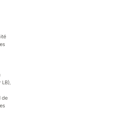
ité
ses
u
 LB),
l de
ces