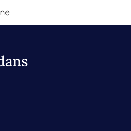
ine
 dans