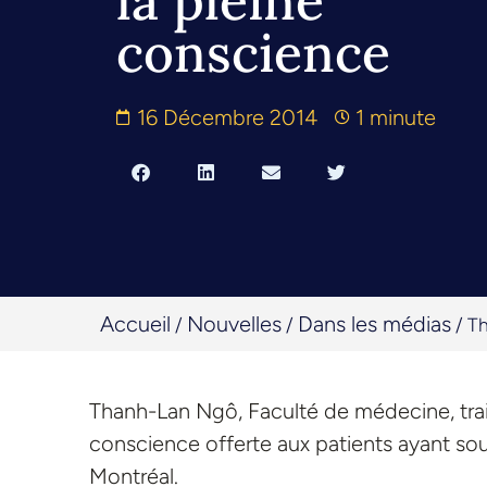
la pleine
conscience
16 Décembre 2014
1 minute
Accueil
Nouvelles
Dans les médias
/
/
/
Th
Thanh-Lan Ngô, Faculté de médecine, trait
conscience offerte aux patients ayant sou
Montréal.