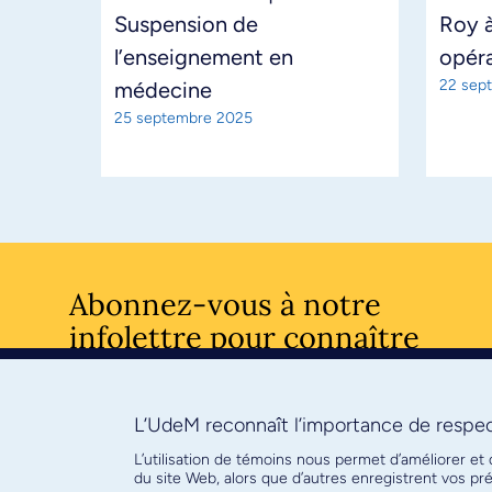
Suspension de
Roy à
l’enseignement en
opéra
22 sep
médecine
25 septembre 2025
Abonnez-vous à notre
infolettre pour connaître
l’actualité facultaire
L’UdeM reconnaît l’importance de respect
S'ABONNE
L’utilisation de témoins nous permet d’améliorer et
du site Web, alors que d’autres enregistrent vos p