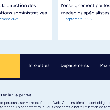
 la direction des
l’enseignement par les
tions administratives
médecins spécialistes
tembre 2025
12 septembre 2025
Infolettres
Départements
Prix 
er la vie privée
R
 de personnaliser votre expérience Web. Certains témoins sont obligato
références. En acceptant tout, vous consentez à notre utilisation de t