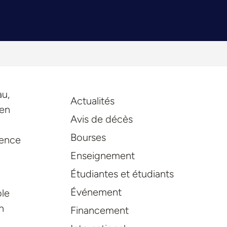
au,
Actualités
 en
Avis de décès
Bourses
ience
Enseignement
Étudiantes et étudiants
Événement
ble
n
Financement