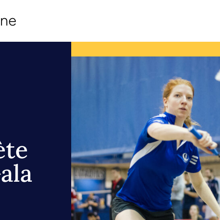
ine
ète
ala