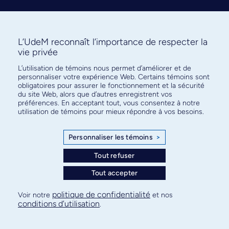
L’UdeM reconnaît l’importance de respecter la
vie privée
L’utilisation de témoins nous permet d’améliorer et de
Abonnez-vous à notre infolettre
personnaliser votre expérience Web. Certains témoins sont
pour connaître l’actualité facultaire
obligatoires pour assurer le fonctionnement et la sécurité
du site Web, alors que d’autres enregistrent vos
préférences. En acceptant tout, vous consentez à notre
utilisation de témoins pour mieux répondre à vos besoins.
Personnaliser les témoins
>
S'ABONNER
Tout refuser
Tout accepter
© Faculté de médecine - Université de Montréal
politique de confidentialité
Voir notre
et nos
conditions d’utilisation
.
Plan de site
Confidentialité
Conditions d’utilisation
Paramètres des témoins