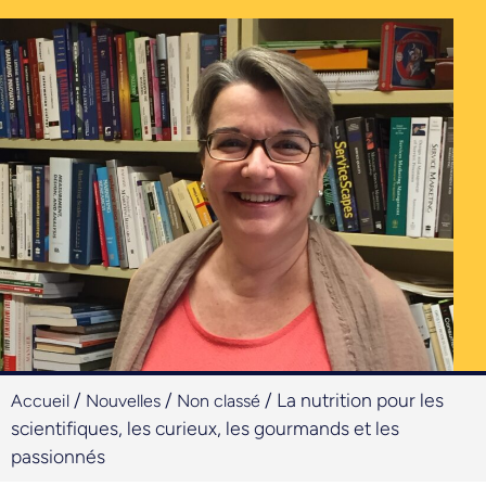
/
/
/
La nutrition pour les
Accueil
Nouvelles
Non classé
scientifiques, les curieux, les gourmands et les
passionnés