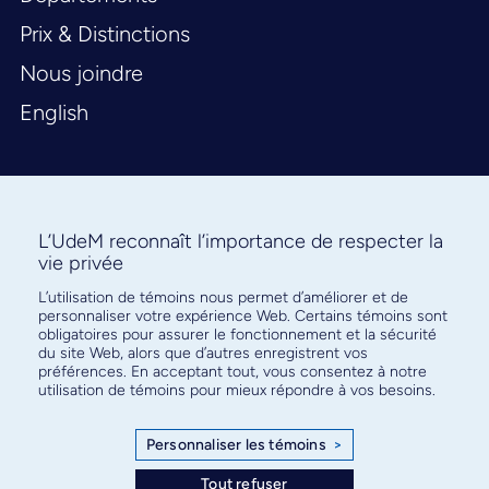
Prix & Distinctions
Nous joindre
English
L’UdeM reconnaît l’importance de respecter la
vie privée
L’utilisation de témoins nous permet d’améliorer et de
Abonnez-vous à notre infolettre
personnaliser votre expérience Web. Certains témoins sont
pour connaître l’actualité facultaire
obligatoires pour assurer le fonctionnement et la sécurité
du site Web, alors que d’autres enregistrent vos
préférences. En acceptant tout, vous consentez à notre
utilisation de témoins pour mieux répondre à vos besoins.
Personnaliser les témoins
>
S'ABONNER
Tout refuser