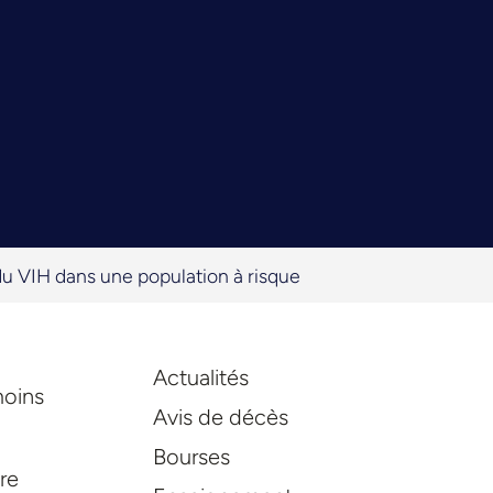
du VIH dans une population à risque
Actualités
moins
Avis de décès
Bourses
re