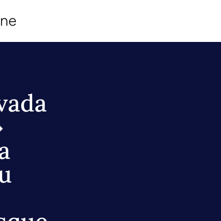
ine
vada
»
a
u