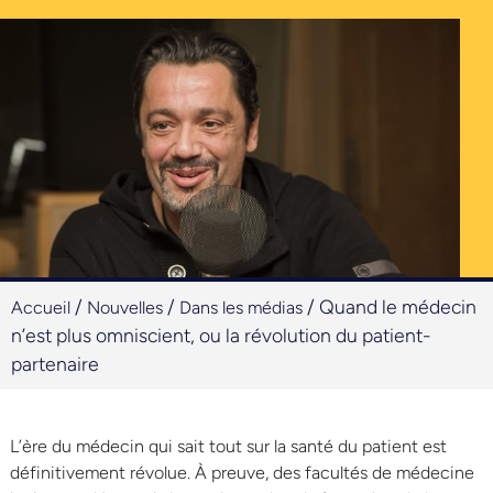
/
/
/
Quand le médecin
Accueil
Nouvelles
Dans les médias
n’est plus omniscient, ou la révolution du patient-
partenaire
L’ère du médecin qui sait tout sur la santé du patient est
définitivement révolue. À preuve, des facultés de médecine