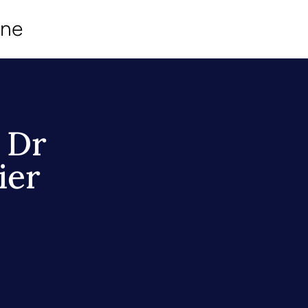
ine
 Dr
ier