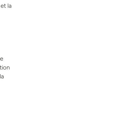
et la
te
tion
la