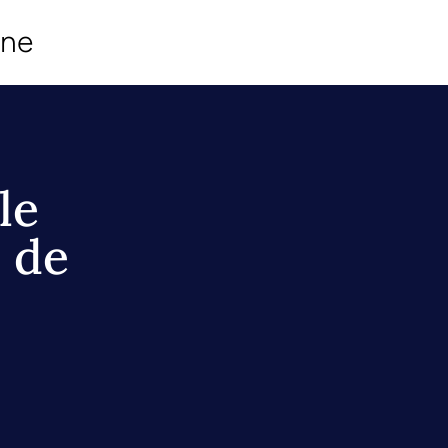
ine
le
 de