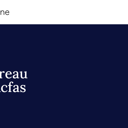
ine
reau
Acfas