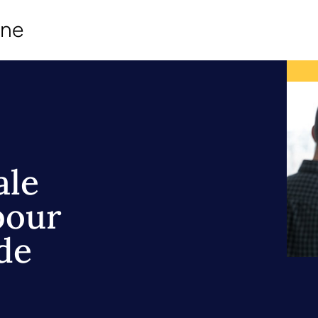
ine
ale
pour
de