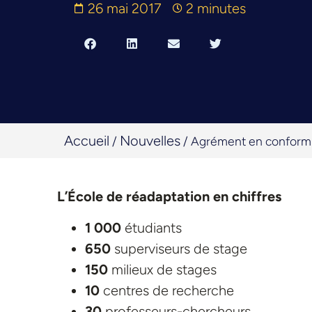
26 mai 2017
2 minutes
Accueil
Nouvelles
/
/
Agrément en conformit
L’École de réadaptation en chiffres
1 000
étudiants
650
superviseurs de stage
150
milieux de stages
10
centres de recherche
30
professeurs-chercheurs