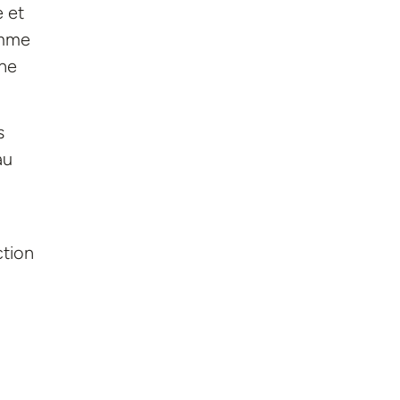
e et
amme
ène
s
au
ction