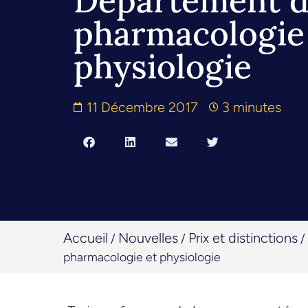
Département 
pharmacologie
physiologie
11 Décembre 2017
3 minutes
Accueil
Nouvelles
Prix et distinctions
/
/
/
pharmacologie et physiologie