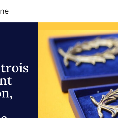
ine
trois
nt
n,