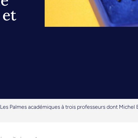
de
 et
Les Palmes académiques à trois professeurs dont Michel