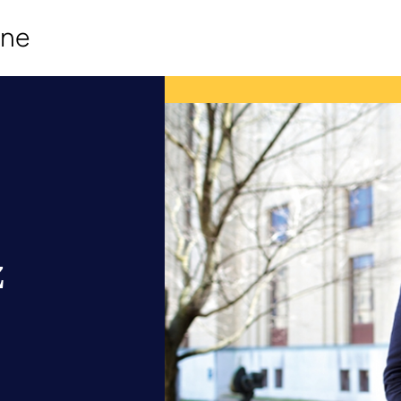
ine
z