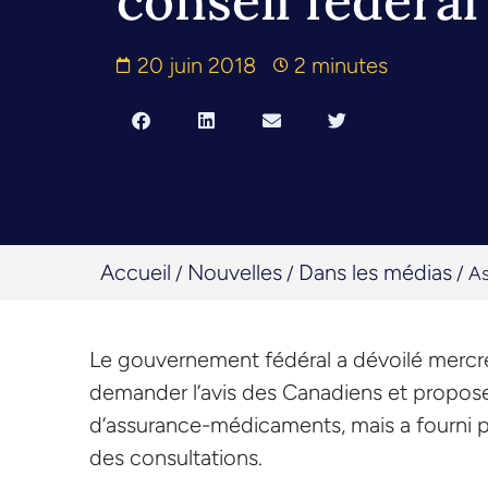
conseil fédéral
20 juin 2018
2 minutes
Accueil
Nouvelles
Dans les médias
/
/
/
As
Le gouvernement fédéral a dévoilé mercred
demander l’avis des Canadiens et propose
d’assurance-médicaments, mais a fourni pe
des consultations.