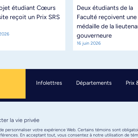
ojet étudiant Cœurs
Deux étudiants de la
site reçoit un Prix SRS
Faculté reçoivent une
médaille de la lieuten
 2026
gouverneure
16 juin 2026
Infolettres
Départements
Prix 
er la vie privée
R
 de personnaliser votre expérience Web. Certains témoins sont obligato
références. En acceptant tout, vous consentez à notre utilisation de t