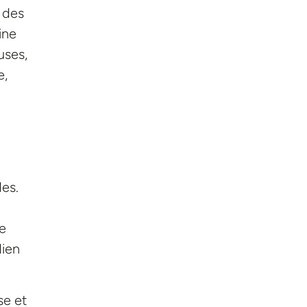
s des
ine
uses,
e,
des.
de
dien
se et