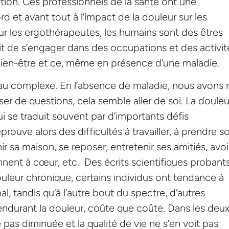
ution. Ces professionnels de la santé ont une
rd et avant tout à l’impact de la douleur sur les
our les ergothérapeutes, les humains sont des êtres
oit de s’engager dans des occupations et des activit
 bien-être et ce, même en présence d’une maladie.
riau complexe. En l’absence de maladie, nous avons 
r de questions, cela semble aller de soi. La douleu
ui se traduit souvent par d’importants défis
ouve alors des difficultés à travailler, à prendre s
r sa maison, se reposer, entretenir ses amitiés, avoi
tiennent à cœur, etc. Des écrits scientifiques probant
ouleur chronique, certains individus ont tendance à
mal, tandis qu’à l’autre bout du spectre, d’autres
 endurant la douleur, coûte que coûte. Dans les deu
e pas diminuée et la qualité de vie ne s’en voit pas