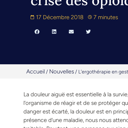
crise des opioï
17 Décembre 2018
7 minutes
Accueil
Nouvelles
/
/
L’ergothérapie en gesti
La douleur aiguë est essentielle à la survi
l’organisme de réagir et de se protéger q
danger est écarté, la douleur est en princi
présence d’une maladie, nous nous attend