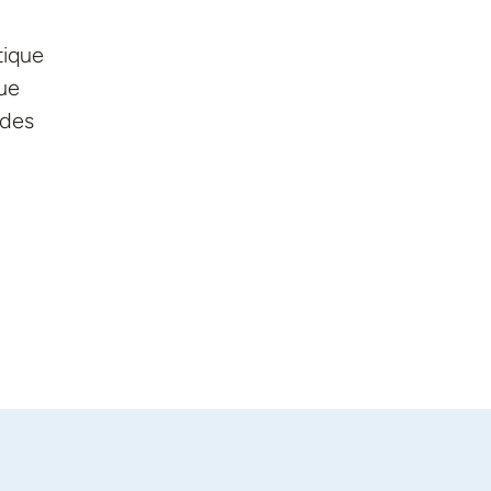
tique
que
 des