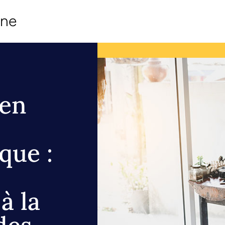
ine
 en
que :
à la