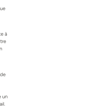
que
te à
tre
en
 de
e un
il.