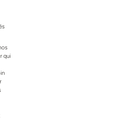
és
nos
r qui
oin
r
s
x