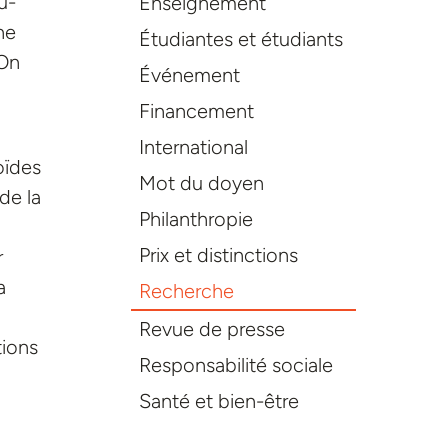
u-
Enseignement
ne
Étudiantes et étudiants
 On
Événement
Financement
International
oïdes
Mot du doyen
de la
Philanthropie
Prix et distinctions
r
a
Recherche
Revue de presse
tions
Responsabilité sociale
Santé et bien-être