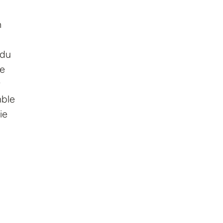
n
 du
ue
mble
ie