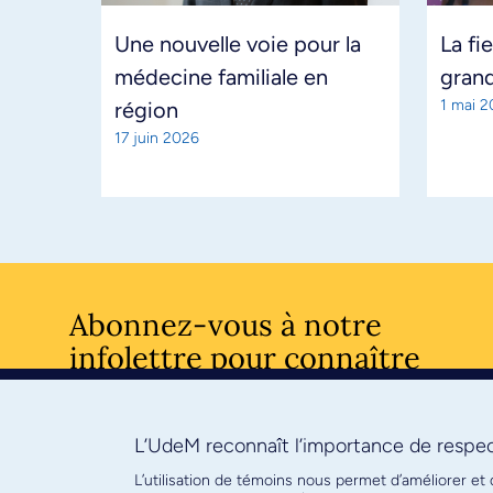
Une nouvelle voie pour la
La fi
médecine familiale en
gran
1 mai 
région
17 juin 2026
Abonnez-vous à notre
infolettre pour connaître
l’actualité facultaire
L’UdeM reconnaît l’importance de respect
S'ABONNE
L’utilisation de témoins nous permet d’améliorer et