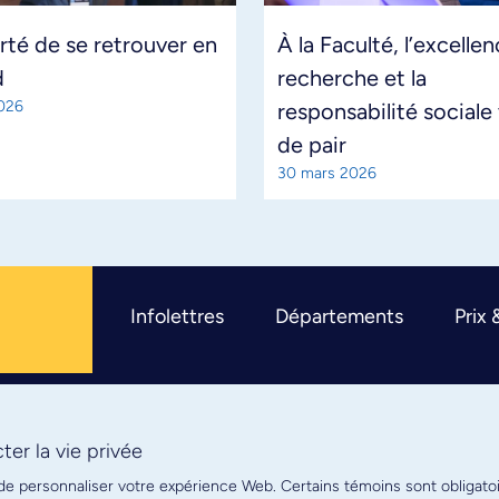
erté de se retrouver en
À la Faculté, l’excelle
d
recherche et la
2026
responsabilité sociale
de pair
30 mars 2026
Infolettres
Départements
Prix 
er la vie privée
R
 de personnaliser votre expérience Web. Certains témoins sont obligato