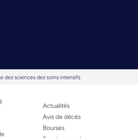
e des sciences des soins intensifs
é
Actualités
Avis de décès
Bourses
le