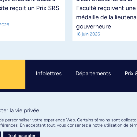
site reçoit un Prix SRS
Faculté reçoivent une
médaille de la lieuten
 2026
gouverneure
16 juin 2026
Infolettres
Départements
Prix 
er la vie privée
R
 de personnaliser votre expérience Web. Certains témoins sont obligato
références. En acceptant tout, vous consentez à notre utilisation de t
Tout accepter