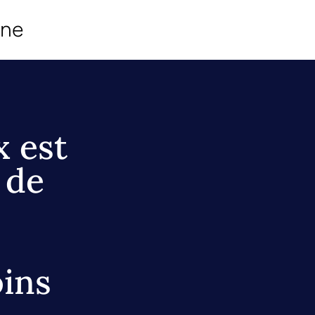
ine
x est
 de
oins