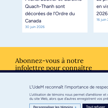
Quach-Thanh sont
en vi
décorées de l’Ordre du
2026
16 juin
Canada
30 juin 2026
Abonnez-vous à notre
infolettre pour connaître
l’actualité facultaire
L’UdeM reconnaît l’importance de respect
S'ABONNE
L’utilisation de témoins nous permet d’améliorer et
du site Web, alors que d’autres enregistrent vos p
Tout refuser
Personnaliser les témoins
>