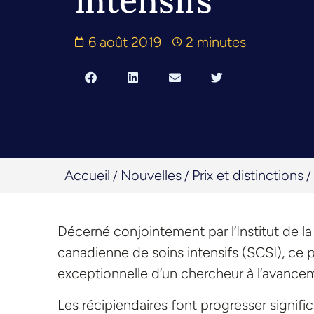
intensifs
6 août 2019
2 minutes
Accueil
Nouvelles
Prix et distinctions
/
/
/
Décerné conjointement par l’Institut de la 
canadienne de soins intensifs (SCSI), ce
exceptionnelle d’un chercheur à l’avance
Les récipiendaires font progresser signifi