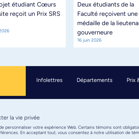
ojet étudiant Cœurs
Deux étudiants de la
site reçoit un Prix SRS
Faculté reçoivent une
médaille de la lieuten
 2026
gouverneure
16 juin 2026
Infolettres
Départements
Prix 
er la vie privée
R
 de personnaliser votre expérience Web. Certains témoins sont obligato
références. En acceptant tout, vous consentez à notre utilisation de t