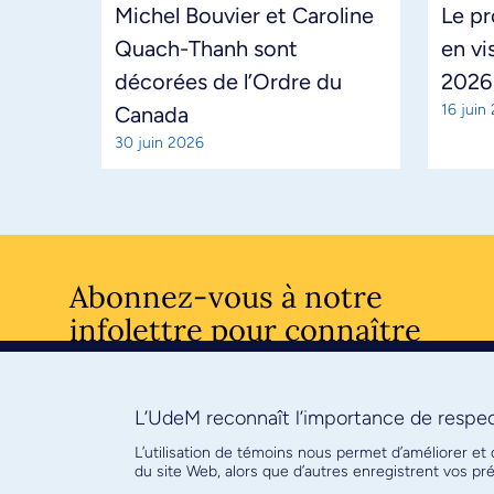
Michel Bouvier et Caroline
Le pr
Quach-Thanh sont
en vi
décorées de l’Ordre du
2026
16 juin
Canada
30 juin 2026
Abonnez-vous à notre
infolettre pour connaître
l’actualité facultaire
L’UdeM reconnaît l’importance de respect
S'ABONNE
L’utilisation de témoins nous permet d’améliorer et
du site Web, alors que d’autres enregistrent vos p