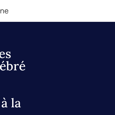
ine
es
ébré
à la