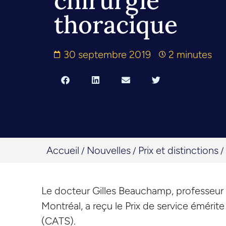
chirurgie
thoracique
30 septembre 2019
2 minutes
Accueil
Nouvelles
Prix et distinctions
/
/
/
Le docteur Gilles Beauchamp, professeur t
Montréal, a reçu le Prix de service émérit
(CATS).