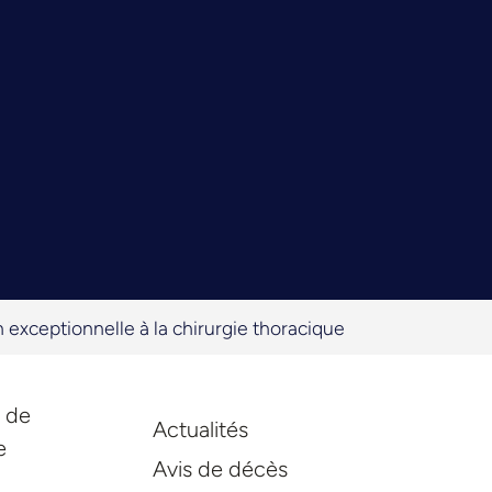
exceptionnelle à la chirurgie thoracique
é de
Actualités
e
Avis de décès