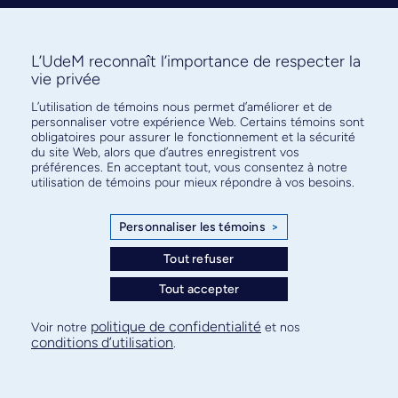
L’UdeM reconnaît l’importance de respecter la
vie privée
Abonnez-vous à notre infolettre
L’utilisation de témoins nous permet d’améliorer et de
personnaliser votre expérience Web. Certains témoins sont
pour connaître l’actualité facultaire
obligatoires pour assurer le fonctionnement et la sécurité
du site Web, alors que d’autres enregistrent vos
préférences. En acceptant tout, vous consentez à notre
utilisation de témoins pour mieux répondre à vos besoins.
Personnaliser les témoins
>
S'ABONNER
Tout refuser
Tout accepter
© Faculté de médecine - Université de Montréal
politique de confidentialité
Voir notre
et nos
conditions d’utilisation
.
Plan de site
Confidentialité
Conditions d’utilisation
Paramètres des témoins