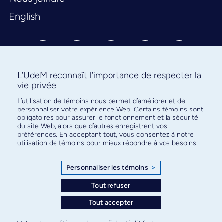
English
L’UdeM reconnaît l’importance de respecter la
vie privée
L’utilisation de témoins nous permet d’améliorer et de
Abonnez-vous à notre infolettre
personnaliser votre expérience Web. Certains témoins sont
pour connaître l’actualité facultaire
obligatoires pour assurer le fonctionnement et la sécurité
du site Web, alors que d’autres enregistrent vos
préférences. En acceptant tout, vous consentez à notre
utilisation de témoins pour mieux répondre à vos besoins.
Personnaliser les témoins
>
S'ABONNER
Tout refuser
Tout accepter
© Faculté de médecine - Université de Montréal