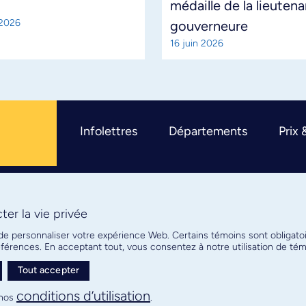
médaille de la lieuten
 2026
gouverneure
16 juin 2026
Infolettres
Départements
Prix 
er la vie privée
R
 de personnaliser votre expérience Web. Certains témoins sont obligato
références. En acceptant tout, vous consentez à notre utilisation de t
Tout accepter
Plan de site
Confidentialité
conditions d’utilisation
nos
.