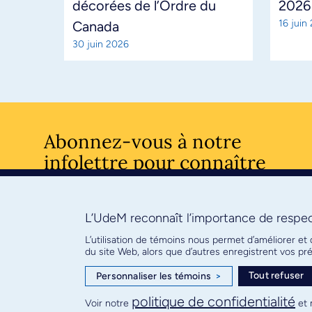
décorées de l’Ordre du
2026
16 juin
Canada
30 juin 2026
Abonnez-vous à notre
infolettre pour connaître
l’actualité facultaire
L’UdeM reconnaît l’importance de respect
S'ABONNE
L’utilisation de témoins nous permet d’améliorer et
du site Web, alors que d’autres enregistrent vos p
Tout refuser
Personnaliser les témoins
>
© Faculté de médecine - Université de Montréal
politique de confidentialité
Voir notre
et 