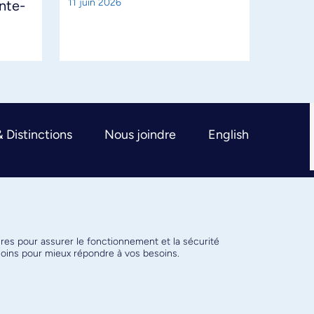
11 juin 2026
ante-
& Distinctions
Nous joindre
English
ires pour assurer le fonctionnement et la sécurité
émoins pour mieux répondre à vos besoins.
Conditions d’utilisation
Paramètres des témoins