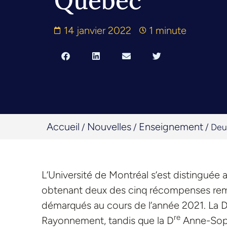
Québec
14 janvier 2022
1 minute
Accueil
Nouvelles
Enseignement
/
/
/
Deu
L’Université de Montréal s’est distinguée
obtenant deux des cinq récompenses remi
démarqués au cours de l’année 2021. La 
re
Rayonnement, tandis que la D
Anne-Sophi