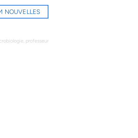
EM NOUVELLES
,
crobiologie
professeur