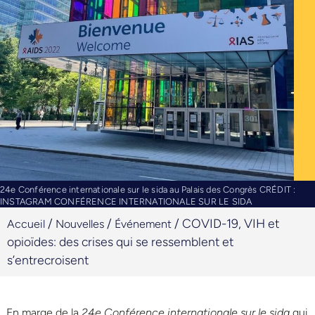
24e Conférence internationale sur le sida au Palais des Congrès CRÉDIT :
INSTAGRAM CONFÉRENCE INTERNATIONALE SUR LE SIDA
/
/
/
COVID-19, VIH et
Accueil
Nouvelles
Événement
opioïdes: des crises qui se ressemblent et
s’entrecroisent
En marge de la
24e Conférence internationale sur le sida
qui