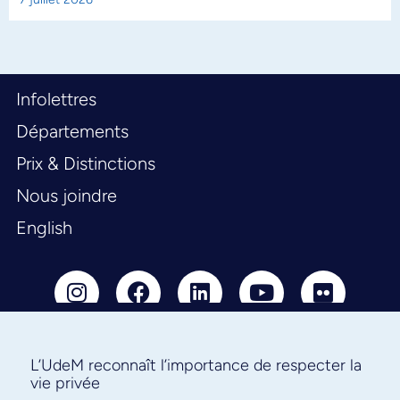
Infolettres
Départements
Prix & Distinctions
Nous joindre
English
L’UdeM reconnaît l’importance de respecter la
Abonnez-vous à notre infolettre
vie privée