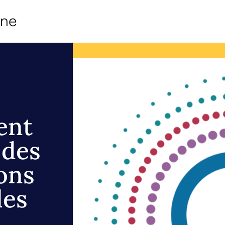
ine
ent
 des
ons
les