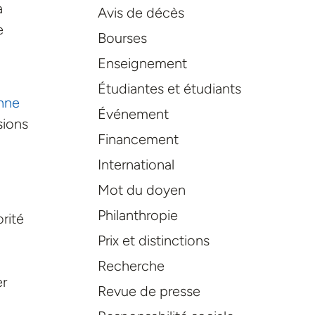
a
Avis de décès
e
Bourses
Enseignement
Étudiantes et étudiants
nne
Événement
sions
Financement
International
Mot du doyen
Philanthropie
rité
Prix et distinctions
Recherche
er
Revue de presse