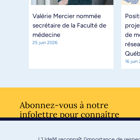
Valérie Mercier nommée
Posit
secrétaire de la Faculté de
proje
médecine
de m
25 juin 2026
résea
Qué
16 juin
Abonnez-vous à notre
infolettre pour connaître
l’actualité facultaire
L’UdeM reconnaît l’importance de respect