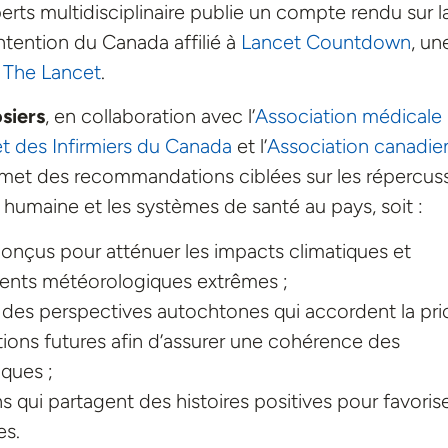
perts multidisciplinaire publie un compte rendu sur l
ntention du Canada affilié à
Lancet Countdown
, un
e
The Lancet
.
siers
, en collaboration avec l’
Association médicale
et des Infirmiers du Canada
et l’
Association canadie
met des recommandations ciblées sur les répercus
humaine et les systèmes de santé au pays, soit :
onçus pour atténuer les impacts climatiques et
ments météorologiques extrêmes ;
 des perspectives autochtones qui accordent la prio
tions futures afin d’assurer une cohérence des
iques ;
ui partagent des histoires positives pour favoris
es.