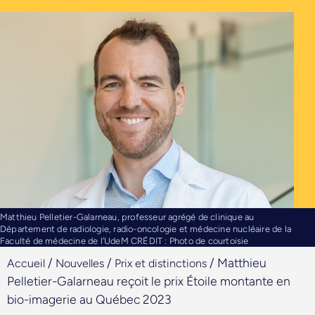
Matthieu Pelletier-Galarneau, professeur agrégé de clinique au
Département de radiologie, radio-oncologie et médecine nucléaire de la
Faculté de médecine de l’UdeM CRÉDIT : Photo de courtoisie
/
/
/
Matthieu
Accueil
Nouvelles
Prix et distinctions
Pelletier-Galarneau reçoit le prix Étoile montante en
bio-imagerie au Québec 2023