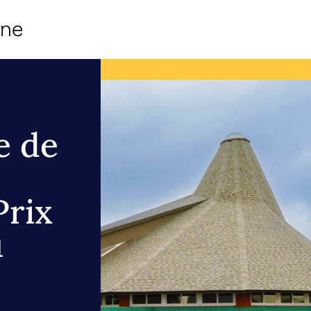
ine
e de
Prix
u