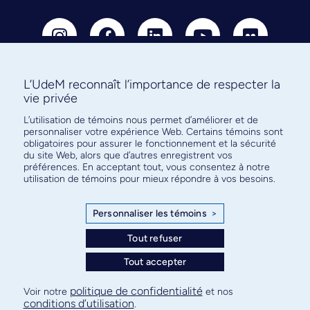
L’UdeM reconnaît l’importance de respecter la
vie privée
Abonnez-vous à notre infolettre
L’utilisation de témoins nous permet d’améliorer et de
pour connaître l’actualité facultaire
personnaliser votre expérience Web. Certains témoins sont
obligatoires pour assurer le fonctionnement et la sécurité
du site Web, alors que d’autres enregistrent vos
préférences. En acceptant tout, vous consentez à notre
utilisation de témoins pour mieux répondre à vos besoins.
S'ABONNER
Personnaliser les témoins
>
Tout refuser
Tout accepter
© Faculté de médecine - Université de Montréal
Plan de site
Confidentialité
Conditions d’utilisation
politique de confidentialité
Voir notre
et nos
conditions d’utilisation
.
Paramètres des témoins