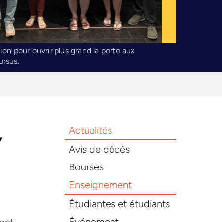
on pour ouvrir plus grand la porte aux
ursus.
Actualités
,
Avis de décès
Bourses
Enseignement
Étudiantes et étudiants
Événement
font