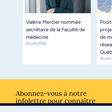
Valérie Mercier nommée
Posit
secrétaire de la Faculté de
proje
médecine
de m
25 juin 2026
résea
Qué
16 juin
Abonnez-vous à notre
infolettre pour connaître
l’actualité facultaire