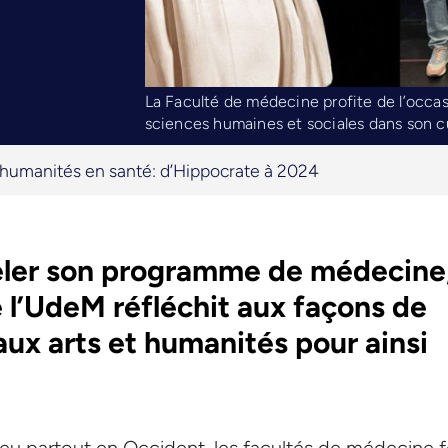
La Faculté de médecine profite de l’occasi
sciences humaines et sociales dans son c
 humanités en santé: d’Hippocrate à 2024
veler son programme de médecine
 l’UdeM réfléchit aux façons de
aux arts et humanités pour ainsi
u partout en Occident, les facultés de médecine 