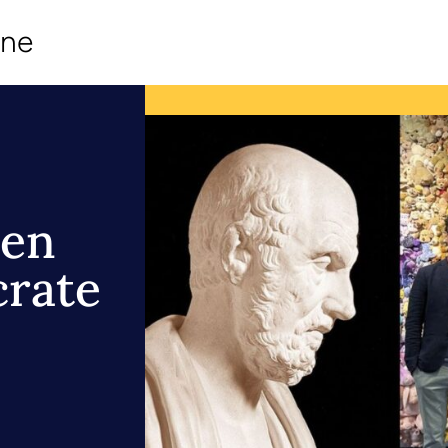
ine
 en
crate