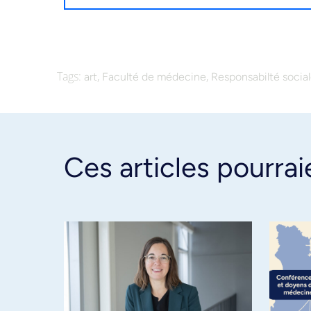
Tags:
,
,
art
Faculté de médecine
Responsabilté socia
Ces articles pourrai