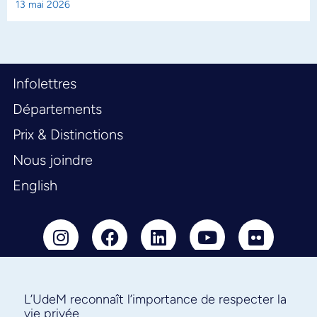
13 mai 2026
Infolettres
Départements
Prix & Distinctions
Nous joindre
English
L’UdeM reconnaît l’importance de respecter la
Abonnez-vous à notre infolettre
vie privée