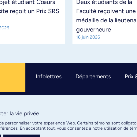
ojet étudiant Cœurs
Deux étudiants de la
site reçoit un Prix SRS
Faculté reçoivent une
médaille de la lieuten
 2026
gouverneure
16 juin 2026
Infolettres
Départements
Prix 
er la vie privée
R
 de personnaliser votre expérience Web. Certains témoins sont obligato
références. En acceptant tout, vous consentez à notre utilisation de t