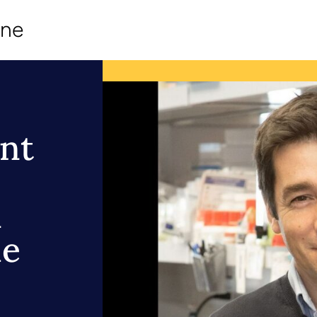
ine
nt
n
le