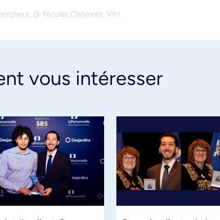
,
,
hercheur
Dr Nicolas Chomont
VIH
ent vous intéresser