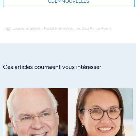
UDEMNOUVELLES
Tags:
,
,
,
bourse
étudiants
Faculté de médecine
Gala Force Avenir
Ces articles pourraient vous intéresser