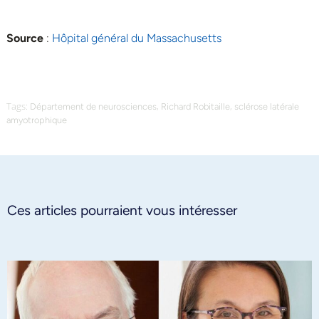
Source
:
Hôpital général du Massachusetts
Tags:
,
,
Département de neurosciences
Richard Robitaille
sclérose latérale
amyotrophique
Ces articles pourraient vous intéresser