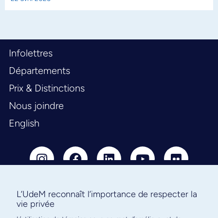
Infolettres
Départements
Prix & Distinctions
Nous joindre
English
L’UdeM reconnaît l’importance de respecter la
vie privée
Abonnez-vous à notre infolettre