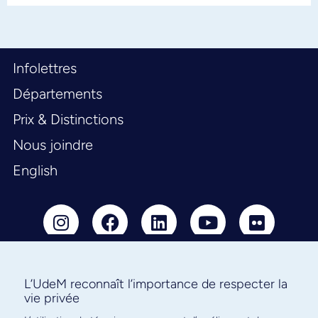
Infolettres
Départements
Prix & Distinctions
Nous joindre
English
L’UdeM reconnaît l’importance de respecter la
Abonnez-vous à notre infolettre
vie privée