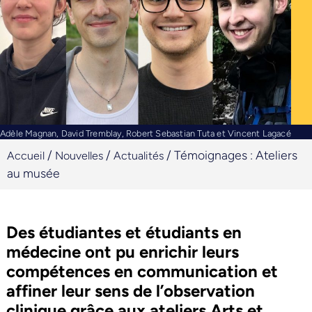
Adèle Magnan, David Tremblay, Robert Sebastian Tuta et Vincent Lagacé
/
/
/
Témoignages : Ateliers
Accueil
Nouvelles
Actualités
au musée
Des étudiantes et étudiants en
médecine ont pu enrichir leurs
compétences en communication et
affiner leur sens de l’observation
clinique grâce aux ateliers Arts et