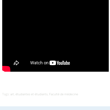
Tags:
,
,
art
étudiantes et étudiants
Faculté de médecine