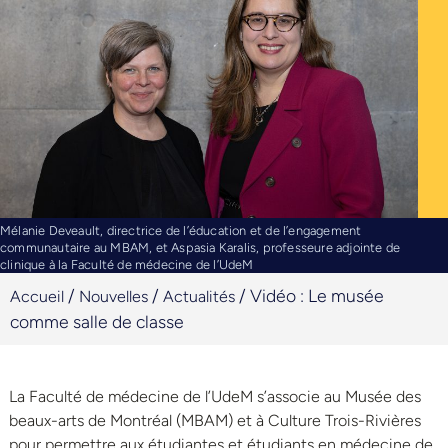
Mélanie Deveault, directrice de l’éducation et de l’engagement
communautaire au MBAM, et Aspasia Karalis, professeure adjointe de
clinique à la Faculté de médecine de l’UdeM
/
/
/
Vidéo : Le musée
Accueil
Nouvelles
Actualités
comme salle de classe
La Faculté de médecine de l’UdeM s’associe au Musée des
beaux-arts de Montréal (MBAM) et à Culture Trois-Rivières
pour permettre aux étudiantes et étudiants en médecine de