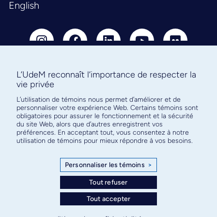
English
L’UdeM reconnaît l’importance de respecter la
vie privée
Abonnez-vous à notre infolettre
L’utilisation de témoins nous permet d’améliorer et de
pour connaître l’actualité facultaire
personnaliser votre expérience Web. Certains témoins sont
obligatoires pour assurer le fonctionnement et la sécurité
du site Web, alors que d’autres enregistrent vos
préférences. En acceptant tout, vous consentez à notre
utilisation de témoins pour mieux répondre à vos besoins.
S'ABONNER
Personnaliser les témoins
>
Tout refuser
Tout accepter
© Faculté de médecine - Université de Montréal