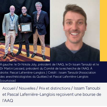
À gauche: le Dr Nikola Joly, président de l'AAQ, le Dr Issam Tanoubi et le
Dr Martin Lessard, président du Comité de la recherche de l'AAQ. À
droite: Pascal Laferrière-Langlois. | Crédit : Issam Tanoubi (Association
des anesthésiologistes du Québec) et Pascal Laferrière-Langlois
(courtoisie)
/
/
/
Issam Tanoubi
Accueil
Nouvelles
Prix et distinctions
et Pascal Laferrière-Langlois reçoivent une bourse de
l’AAQ