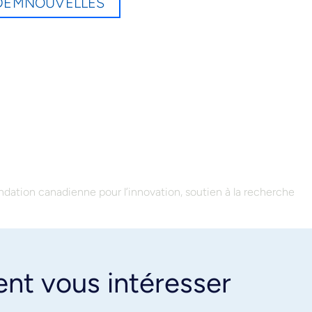
 UDEMNOUVELLES
,
ndation canadienne pour l’innovation
soutien à la recherche
ent vous intéresser