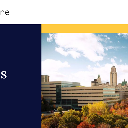
ine
és