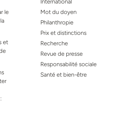
International
r le
Mot du doyen
la
Philanthropie
Prix et distinctions
s et
Recherche
 de
Revue de presse
Responsabilité sociale
ns
Santé et bien-être
ter
: