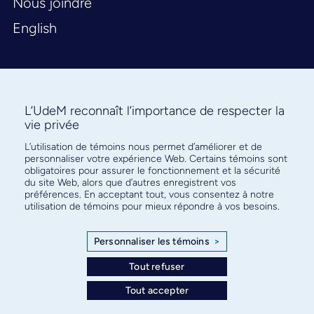
Nous joindre
English
L’UdeM reconnaît l’importance de respecter la
vie privée
L’utilisation de témoins nous permet d’améliorer et de
Abonnez-vous à notre infolettre
personnaliser votre expérience Web. Certains témoins sont
pour connaître l’actualité facultaire
obligatoires pour assurer le fonctionnement et la sécurité
du site Web, alors que d’autres enregistrent vos
préférences. En acceptant tout, vous consentez à notre
utilisation de témoins pour mieux répondre à vos besoins.
Personnaliser les témoins
>
S'ABONNER
Tout refuser
Tout accepter
© Faculté de médecine - Université de Montréal