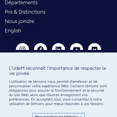
Départements
Prix & Distinctions
Nous joindre
English
L’UdeM reconnaît l’importance de respecter la
vie privée
Abonnez-vous à notre infolettre
L’utilisation de témoins nous permet d’améliorer et de
pour connaître l’actualité facultaire
personnaliser votre expérience Web. Certains témoins sont
obligatoires pour assurer le fonctionnement et la sécurité
du site Web, alors que d’autres enregistrent vos
préférences. En acceptant tout, vous consentez à notre
utilisation de témoins pour mieux répondre à vos besoins.
S'ABONNER
Personnaliser les témoins
>