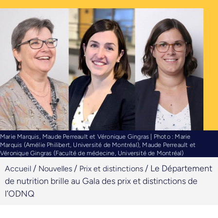
Marie Marquis, Maude Perreault et Véronique Gingras | Photo : Marie
Marquis (Amélie Philibert, Université de Montréal), Maude Perreault et
Véronique Gingras (Faculté de médecine, Université de Montréal)
/
/
/
Le Département
Accueil
Nouvelles
Prix et distinctions
de nutrition brille au Gala des prix et distinctions de
l’ODNQ