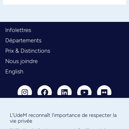
Infolettres
Départements
Prix & Distinctions
Nous joindre
English
L’UdeM reconnaît l’importance de respecter la
vie privée
Abonnez-vous à notre infolettre